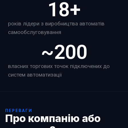
18
+
років лідери з виробництва автоматів
самообслуговування
~
200
власних торгових точок підключених до
систем автоматизації
ПЕРЕВАГИ
Про компанію або