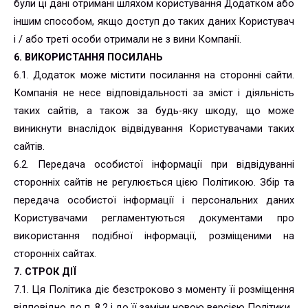
були ці дані отримані шляхом користування Додатком або
іншим способом, якщо доступ до таких даних Користувач
і / або треті особи отримали не з вини Компанії.
6. ВИКОРИСТАННЯ ПОСИЛАНЬ
6.1. Додаток може містити посилання на сторонні сайти.
Компанія не несе відповідальності за зміст і діяльність
таких сайтів, а також за будь-яку шкоду, що може
виникнути внаслідок відвідування Користувачами таких
сайтів.
6.2. Передача особистої інформації при відвідуванні
сторонніх сайтів не регулюється цією Політикою. Збір та
передача особистої інформації і персональних даних
Користувачами регламентуються документами про
використання подібної інформації, розміщеними на
сторонніх сайтах.
7. СТРОК ДІЇ
7.1. Ця Політика діє безстроково з моменту її розміщення
відповідно до п. 8.2 і до її заміни новою версією Політики.