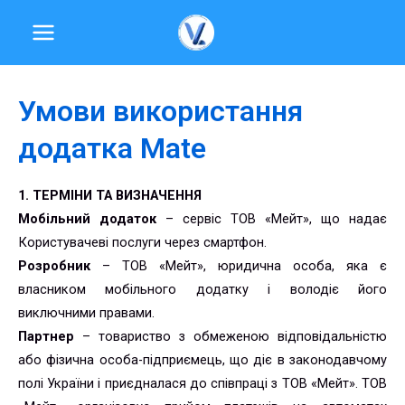
Перейти
MAIN
до
MENU
вмісту
Умови використання
додатка Mate
1. ТЕРМІНИ ТА ВИЗНАЧЕННЯ
Мобільний додаток
– сервіс ТОВ «Мейт», що надає
Користувачеві послуги через смартфон.
Розробник
– ТОВ «Мейт», юридична особа, яка є
власником мобільного додатку і володіє його
виключними правами.
Партнер
– товариство з обмеженою відповідальністю
або фізична особа-підприємець, що діє в законодавчому
полі України і приєдналася до співпраці з ТОВ «Мейт». ТОВ