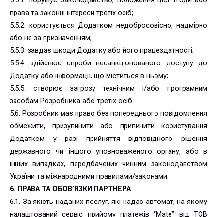
5.5.1. порушує Законодавство, положення цієї Угоди або
права та законні інтереси третіх осіб;
5.5.2. користується Додатком недобросовісно, надмірно
або не за призначенням;
5.5.3. завдає шкоди Додатку або його працездатності;
5.5.4. здійснює спроби несанкціонованого доступу до
Додатку або інформації, що міститься в ньому;
5.5.5. створює загрозу технічним і/або програмним
засобам Розробника або третіх осіб.
5.6. Розробник має право без попереднього повідомлення
обмежити, призупинити або припинити користування
Додатком у разі прийняття відповідного рішення
державного чи іншого уповноваженого органу, або в
інших випадках, передбачених чинним законодавством
України та міжнародними правилами/законами.
6. ПРАВА ТА ОБОВ’ЯЗКИ ПАРТНЕРА
6.1. За якість наданих послуг, які надає автомат, на якому
налаштований сервіс прийому платежів “Mate” від ТОВ