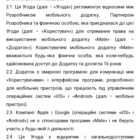
2.1. Ця Угода (далі – «Угода») регламентує відносини між
Розробником мобільного додатку, Партнером
Розробника та фізичною особою, яка приєдналася до цієї
Угоди (далі – «Користувач») для отримання права на
використання мобільного додатку «Mate» (далі –
«Додаток»). Користувачем мобільного додатку «Mate»
вважається будь-яка фізична особа, яка коли-небудь
здійснювала доступ до Додатку та досягла 16 років.
2.2. Додаток є хмарною програмою для комунікації між
«Користувачами» і інтерфейсом програми, розробленої
для мобільних пристроїв, що працюють під управлінням
операційних систем «iOS» і «Android» (далі – мобільні
пристрої).
2.3. Компанії Apple і Google (операційні системи «iOS» і
«Android») не є спонсорами програми «Mate» і не беруть
участь у будь-якій її діяльності.
2.4. Ця Угода є відкритим і загальнодоступним