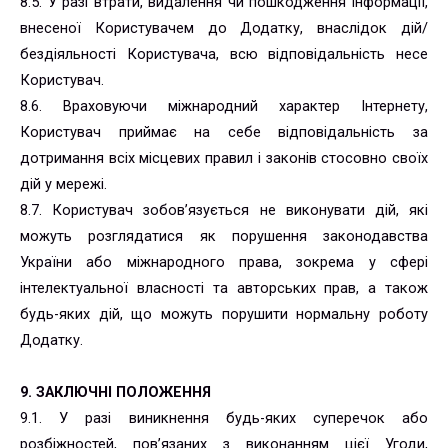
8.5. У разі втрати, видалення чи пошкодження інформації,
внесеної Користувачем до Додатку, внаслідок дій/
бездіяльності Користувача, всю відповідальність несе
Користувач.
8.6. Враховуючи міжнародний характер Інтернету,
Користувач приймає на себе відповідальність за
дотримання всіх місцевих правил і законів стосовно своїх
дій у мережі.
8.7. Користувач зобов’язується не виконувати дій, які
можуть розглядатися як порушення законодавства
України або міжнародного права, зокрема у сфері
інтелектуальної власності та авторських прав, а також
будь-яких дій, що можуть порушити нормальну роботу
Додатку.
9. ЗАКЛЮЧНІ ПОЛОЖЕННЯ
9.1. У разі виникнення будь-яких суперечок або
розбіжностей, пов’язаних з виконанням цієї Угоди,