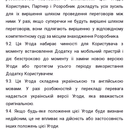
Користувач, Партнер і Розробник докладуть усіх зусиль
для їх вирішення шляхом проведення переговорів між
ними. У разі, якщо суперечки не будуть вирішені шляхом
переговорів, вони підлягають вирішенню у відповідному
компетентному суді за місцем знаходження Розробника.
9.2. Ця Угода набирає чинності для Користувача з
моменту встановлення Додатку на мобільний пристрій і
діє безстроково до моменту її заміни новою версією
Угоди або протягом усього періоду використання
Додатку Користувачем.
9.3. Ця Угода складена українською та англійською
мовами. У разі розбіжностей у перекладі перевага
надається українській версії Угоди, яка вважається
оригінальною.
9.4. Якщо будь-яке положення цієї Угоди буде визнане
недійсним, це не впливає на дійсність або застосовність
інших положень цієї Угоди.