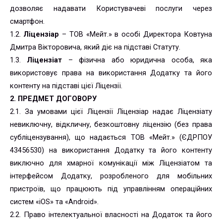
дозволяє надавати Користувачеві послуги через
смартфон.
1.2.
Ліцензіар
– ТОВ «Мейт.» в особі Директора Ковтуна
Дмитра Вікторовича, який діє на підставі Статуту.
1.3.
Ліцензіат
– фізична або юридична особа, яка
використовує права на використання Додатку та його
контенту на підставі цієї Ліцензії.
2. ПРЕДМЕТ ДОГОВОРУ
2.1. За умовами цієї Ліцензії Ліцензіар надає Ліцензіату
невиключну, відкличну, безкоштовну ліцензію (без права
субліцензування), що надається ТОВ «Мейт.» (ЄДРПОУ
43456530) на використання Додатку та його контенту
виключно для хмарної комунікації між Ліцензіатом та
інтерфейсом Додатку, розробленого для мобільних
пристроїв, що працюють під управлінням операційних
систем «iOS» та «Android».
2.2. Право інтелектуальної власності на Додаток та його