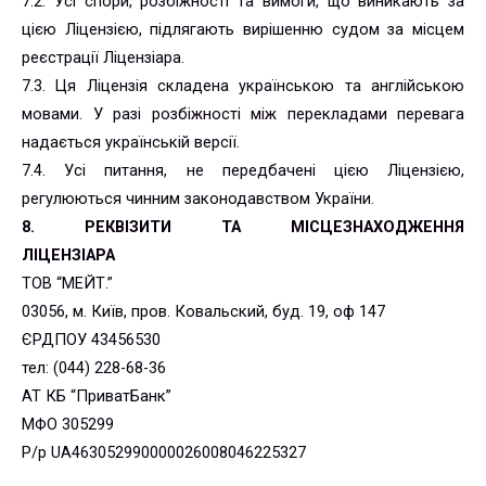
7.2. Усі спори, розбіжності та вимоги, що виникають за
цією Ліцензією, підлягають вирішенню судом за місцем
реєстрації Ліцензіара.
7.3. Ця Ліцензія складена українською та англійською
мовами. У разі розбіжності між перекладами перевага
надається українській версії.
7.4. Усі питання, не передбачені цією Ліцензією,
регулюються чинним законодавством України.
8. РЕКВІЗИТИ ТА МІСЦЕЗНАХОДЖЕННЯ
ЛІЦЕНЗІАРА
ТОВ “МЕЙТ.”
03056, м. Київ, пров. Ковальский, буд. 19, оф 147
ЄРДПОУ 43456530
тел: (044) 228-68-36
АТ КБ “ПриватБанк”
МФО 305299
Р/р UA463052990000026008046225327