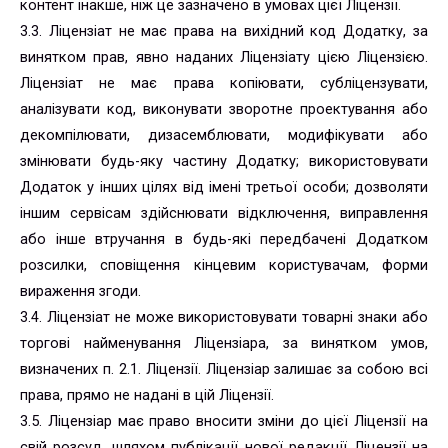
контент інакше, ніж це зазначено в умовах цієї Ліцензії.
3.3. Ліцензіат не має права на вихідний код Додатку, за
винятком прав, явно наданих Ліцензіату цією Ліцензією.
Ліцензіат не має права копіювати, субліцензувати,
аналізувати код, виконувати зворотне проектування або
декомпілювати, дизасемблювати, модифікувати або
змінювати будь-яку частину Додатку; використовувати
Додаток у інших цілях від імені третьої особи; дозволяти
іншим сервісам здійснювати відключення, виправлення
або інше втручання в будь-які передбачені Додатком
розсилки, сповіщення кінцевим користувачам, форми
вираження згоди.
3.4. Ліцензіат не може використовувати товарні знаки або
торгові найменування Ліцензіара, за винятком умов,
визначених п. 2.1. Ліцензії. Ліцензіар залишає за собою всі
права, прямо не надані в цій Ліцензії.
3.5. Ліцензіар має право вносити зміни до цієї Ліцензії на
свій розсуд, шляхом публікації нової редакції Ліцензії на