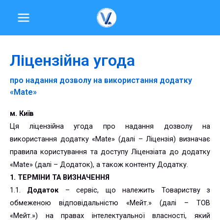
Перейти
MAIN
до
MENU
вмісту
Ліцензійна угода
про надання дозволу на використання додатку
«Mate»
м. Київ
Ця ліцензійна угода про надання дозволу на
використання додатку «Mate» (далі – Ліцензія) визначає
правила користування та доступу Ліцензіата до додатку
«Mate» (далі – Додаток), а також контенту Додатку.
1. ТЕРМІНИ ТА ВИЗНАЧЕННЯ
1.1.
Додаток
– сервіс, що належить Товариству з
обмеженою відповідальністю «Мейт.» (далі – ТОВ
«Мейт.») на правах інтелектуальної власності, який