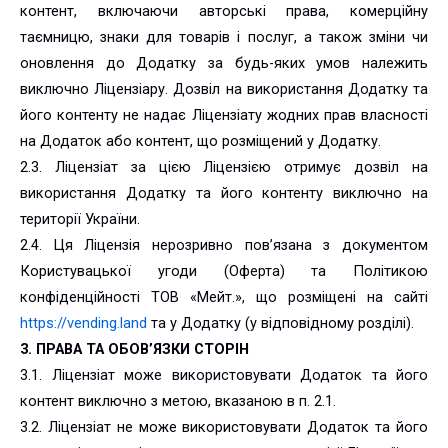
контент, включаючи авторські права, комерційну
таємницю, знаки для товарів і послуг, а також зміни чи
оновлення до Додатку за будь-яких умов належить
виключно Ліцензіару. Дозвіл на використання Додатку та
його контенту не надає Ліцензіату жодних прав власності
на Додаток або контент, що розміщений у Додатку.
2.3. Ліцензіат за цією Ліцензією отримує дозвіл на
використання Додатку та його контенту виключно на
території України.
2.4. Ця Ліцензія нерозривно пов’язана з документом
Користувацької угоди (Оферта) та Політикою
конфіденційності ТОВ «Мейт.», що розміщені на сайті
https://vending.land
та у Додатку (у відповідному розділі).
3. ПРАВА ТА ОБОВ’ЯЗКИ СТОРІН
3.1. Ліцензіат може використовувати Додаток та його
контент виключно з метою, вказаною в п. 2.1.
3.2. Ліцензіат не може використовувати Додаток та його