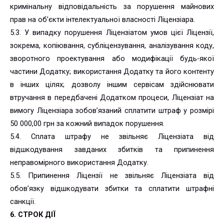
кримінальну відповідальність за порушення майнових
прав на об’єкти інтелектуальної власності Ліцензіара.
5.3. У випадку порушення Ліцензіатом умов цієї Ліцензії,
зокрема, копіювання, субліцензування, аналізування коду,
зворотного проектування або модифікації будь-якої
частини Додатку; використання Додатку та його контенту
в інших цілях; дозволу іншим сервісам здійснювати
втручання в передбачені Додатком процеси, Ліцензіат на
вимогу Ліцензіара зобов’язаний сплатити штраф у розмірі
50 000,00 грн за кожний випадок порушення.
5.4. Сплата штрафу не звільняє Ліцензіата від
відшкодування завданих збитків та припинення
неправомірного використання Додатку.
5.5. Припинення Ліцензії не звільняє Ліцензіата від
обов’язку відшкодувати збитки та сплатити штрафні
санкції.
6. СТРОК ДІЇ