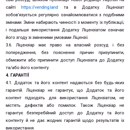
сайті
https://vending.land
та в Додатку. Ліцензіат
зобов’язується регулярно ознайомлюватися з подібними
змінами. Зміни набирають чинності з моменту їх публікації,
і подальше використання Додатку Ліцензіатом означає
його згоду зі зміненими умовами Ліцензії.
3.6. Ліцензіар має право на власний розсуд і без
попередження, без пояснення причин призупинити,
обмежити або припинити доступ Ліцензіата до Додатку
та/або його контенту.
4. ГАРАНТІЇ
4.1. Додаток та його контент надаються без будь-яких
гарантій. Ліцензіар не гарантує, що Додаток та його
контент підходять для використання Ліцензіатом, не
містять дефектів або помилок. Також Ліцензіар не
гарантує безперебійний доступ до Додатку та його
контенту й не дає жодних гарантій щодо результатів їх
використання.