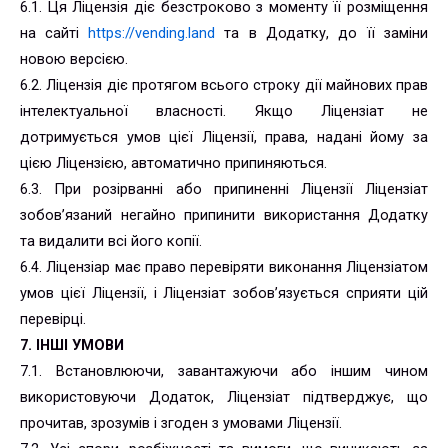
6.1. Ця Ліцензія діє безстроково з моменту її розміщення
на сайті
https://vending.land
та в Додатку, до її заміни
новою версією.
6.2. Ліцензія діє протягом всього строку дії майнових прав
інтелектуальної власності. Якщо Ліцензіат не
дотримується умов цієї Ліцензії, права, надані йому за
цією Ліцензією, автоматично припиняються.
6.3. При розірванні або припиненні Ліцензії Ліцензіат
зобов’язаний негайно припинити використання Додатку
та видалити всі його копії.
6.4. Ліцензіар має право перевіряти виконання Ліцензіатом
умов цієї Ліцензії, і Ліцензіат зобов’язується сприяти цій
перевірці.
7. ІНШІ УМОВИ
7.1. Встановлюючи, завантажуючи або іншим чином
використовуючи Додаток, Ліцензіат підтверджує, що
прочитав, зрозумів і згоден з умовами Ліцензії.